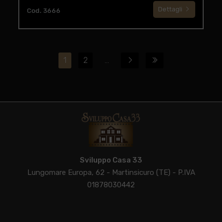
Dettagli
Cod. 3666
1
2
...
Sviluppo Casa 33
Lungomare Europa, 62 - Martinsicuro (TE) - P.IVA
01878030442