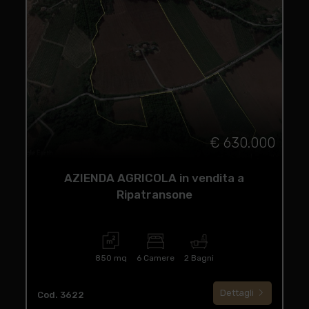
€ 630.000
AZIENDA AGRICOLA in vendita a
Ripatransone
850 mq
6 Camere
2 Bagni
Dettagli
Cod. 3622