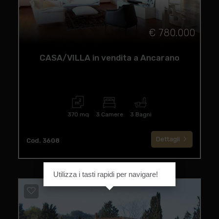
€ 780.000
CASA/VILLA in vendita a Ancarano
370 mq
3 Camere
3 Bagni
Dettagli
Cod. 3608
Utilizza i tasti rapidi per navigare!