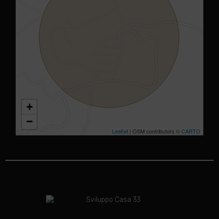
+
−
Leaflet
| OSM contributors ©
CARTO