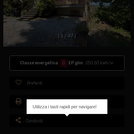
[
1
/
4
7
]
Classe energetica
:
G
EP glnr
: 250.60 kwh/㎡
Preferiti
Stampa
Utilizza i tasti rapidi per navigare!
Condividi