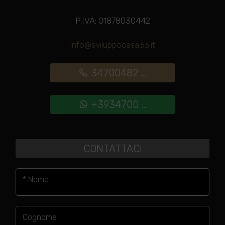
P.IVA: 01878030442
info@sviluppocasa33.it
34700482 ...
+3934700 ...
CONTATTACI
* Nome
Cognome