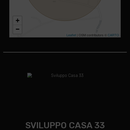
+
−
Leaflet
| OSM contributors ©
CARTO
SVILUPPO CASA 33