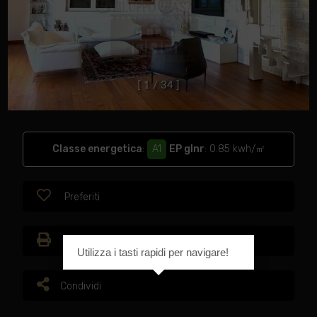
[
1
/
3
4
]
Classe energetica
:
A1
EP glnr
: 0.85 kwh/㎡
Preferiti
Stampa
Utilizza i tasti rapidi per navigare!
Condividi