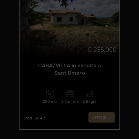
€ 235.000
CASA/VILLA in vendita a
Sant'Omero
280 mq
3 Camere
2 Bagni
Dettagli
Cod. 3647