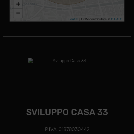
+
−
Leaflet
| OSM contributors ©
CARTO
SVILUPPO CASA 33
P.IVA: 01878030442