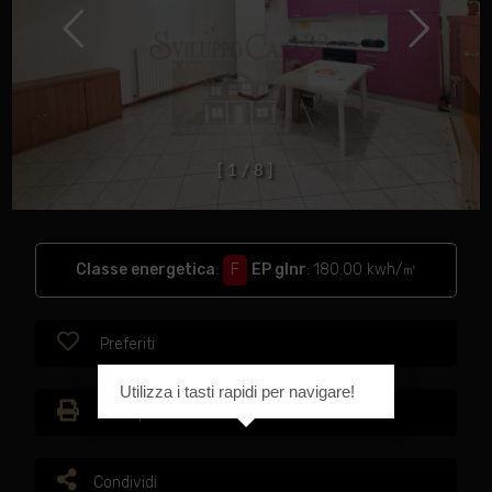
[
1
/
8
]
Classe energetica
:
F
EP glnr
: 180.00 kwh/㎡
Preferiti
Utilizza i tasti rapidi per navigare!
Stampa
Condividi