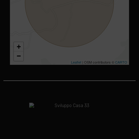
+
−
Leaflet
| OSM contributors ©
CARTO