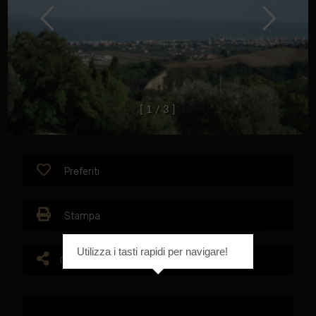
[
1
/
3
]
Preferiti
Stampa
Utilizza i tasti rapidi per navigare!
Condividi