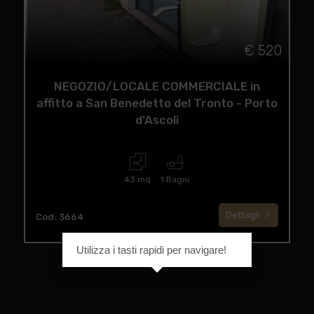
€ 520
NEGOZIO/LOCALE COMMERCIALE in
affitto a San Benedetto del Tronto - Porto
d'Ascoli
43 mq
1 Bagni
Dettagli
Cod. 3664
Utilizza i tasti rapidi per navigare!