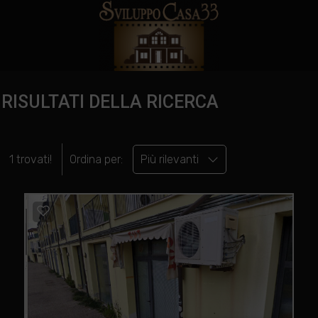
RISULTATI DELLA RICERCA
1 trovati!
Ordina per:
Più rilevanti