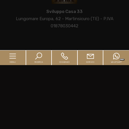
Sviluppo Casa 33
Lungomare Europa, 62 - Martinsicuro (TE) - P.IVA
01878030442
Home
MENU
RICERCA
CHIAMACI
SCRIVICI
WHATSAPP
L'Agenzia
Guida all'acquisto
Guida alla vendita
Home
Immobili
L'Agenzia