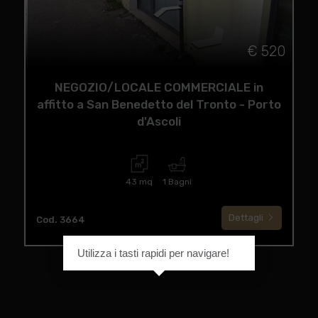
€ 520
NEGOZIO/LOCALE COMMERCIALE in
affitto a San Benedetto del Tronto - Porto
d'Ascoli
43 mq
1 Bagni
Dettagli
Cod. 3664
Utilizza i tasti rapidi per navigare!