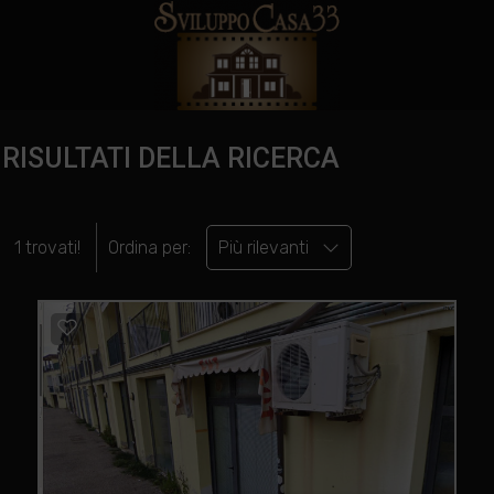
RISULTATI DELLA RICERCA
1 trovati!
Ordina per:
Più rilevanti