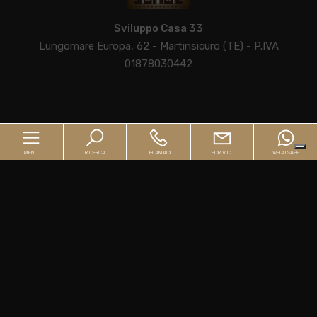
Sviluppo Casa 33
Lungomare Europa, 62 - Martinsicuro (TE) - P.IVA
01878030442
Home
MENU
RICERCA
CHIAMACI
SCRIVICI
WHATSAPP
L'Agenzia
Guida all'acquisto
Guida alla vendita
Home
Immobili
L'Agenzia