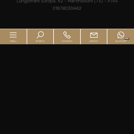
Lungomare Europa, 62 - Martinsicuro (TE) - P.IVA
01878030442
Home
MENU
RICERCA
CHIAMACI
SCRIVICI
WHATSAPP
L'Agenzia
Guida all'acquisto
Home
Guida alla vendita
L'Agenzia
Immobili
Guida all'acquisto
Il mutuo
Guida alla vendita
Contatti