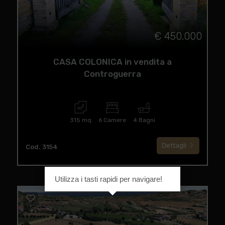
€ 450.000
CASA COLONICA in vendita a
Controguerra
315 mq
6 Camere
4 Bagni
Dettagli
Cod. 3154
Utilizza i tasti rapidi per navigare!